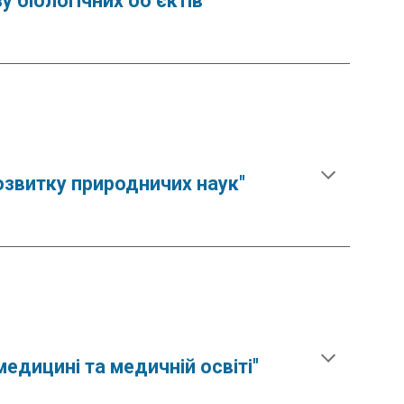
 біологічних об’єктів"
розвитку природничих наук"
едицині та медичній освіті
"