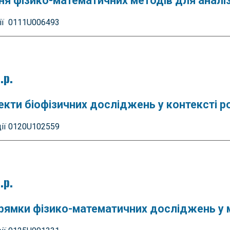
ня фізико-математичних методів для аналізу
ії 0111U006493
.р.
пекти біофізичних досліджень у контексті 
ії 0120U102559
.р.
рямки фізико-математичних досліджень у м