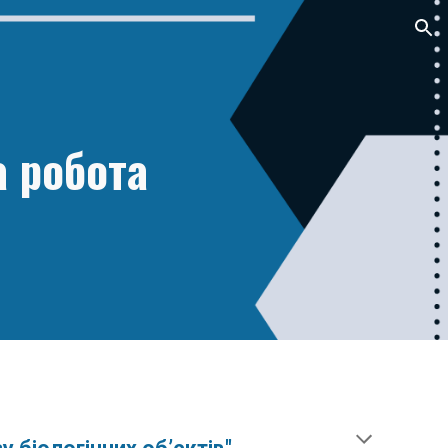
ion
 робота