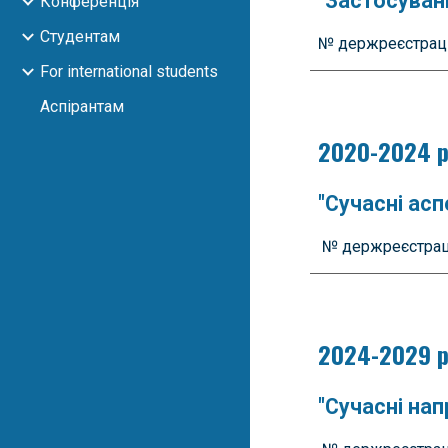
"Застосуван
Конференція
Студентам
№ держреєстрац
For international students
Аспірантам
2020-2024 р
"Cучасні ас
№ держреєстрац
202
4
-202
9
р
"
Сучасні нап