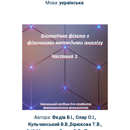
Мова:
українська
Автори:
Федів В.І., Олар О.І.,
Кульчинський В.В.,Бірюкова Т.В.,