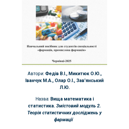
Автори:
Федів В.І., Микитюк О.Ю.,
Іванчук М.А., Олар О.І., Зав'янський
Л.Ю.
Назва:
Вища математика і
статистика.
Змістовий модуль
2
.
Теорія статистичних досліджень у
фармації