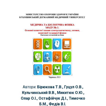
Автори:
Бірюкова Т.В.,
Гуцул О.В.
,
Кульчинський В.В., Микитюк О.Ю.,
Олар О.І., Остафійчук Д.І., Тимочко
Б.М., Федів В.І.