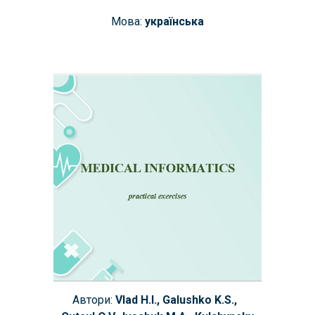
Мова:
українська
Автори:
Vlad
H
.I., Galushko K.S.,