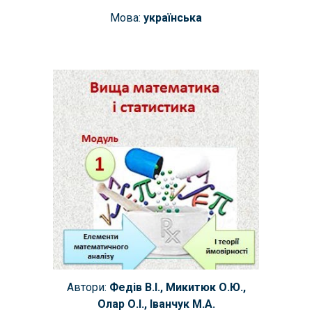
Мова:
українська
Автори:
Федів В.І., Микитюк О.Ю.,
Олар О.І., Іванчук М.А.