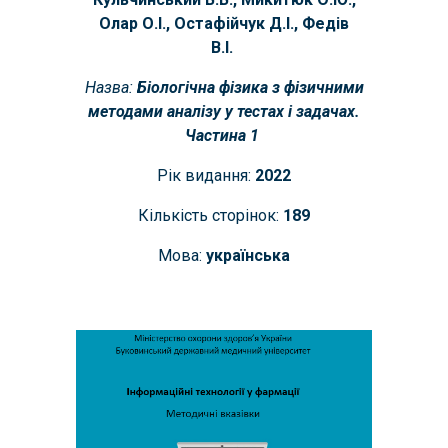
Олар О.І., Остафійчук Д.І., Федів
В.І.
Назва:
Біологічна фізика з фізичними
методами аналізу у тестах і задачах.
Частина
1
Рік видання:
202
2
Кількість сторінок:
18
9
Мова:
українська