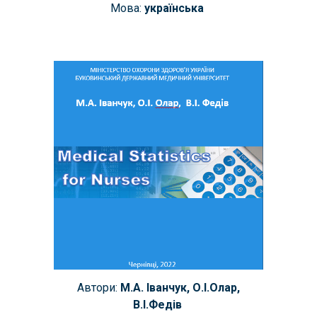
Мова:
українська
Автори:
М.А. Іванчук,
О.І.Олар,
В.І.Федів