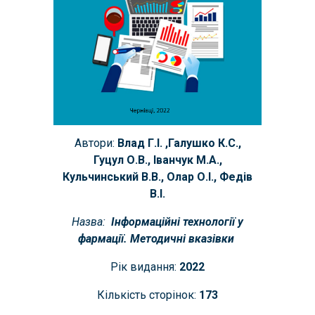
Автори:
Влад Г.І. ,Галушко К.С.,
Гуцул О.В., Іванчук М.А.,
Кульчинський В.В., Олар О.І., Федів
В.І.
Назва:
Інформаційні технології у
фармації. Методичні вказівки
Рік видання:
202
2
Кількість сторінок:
1
73