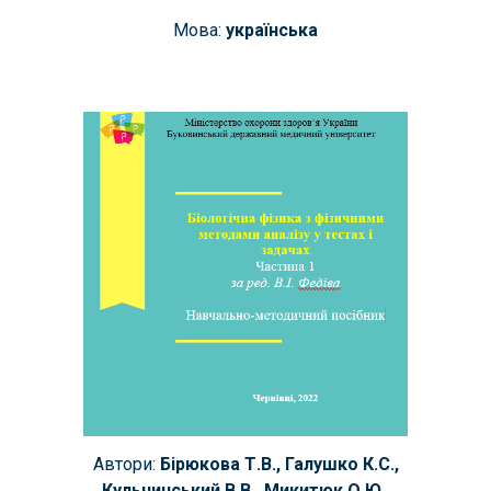
Мова:
українська
Автори:
Бірюкова Т.В., Галушко К.С.,
Кульчинський В.В., Микитюк О.Ю.,