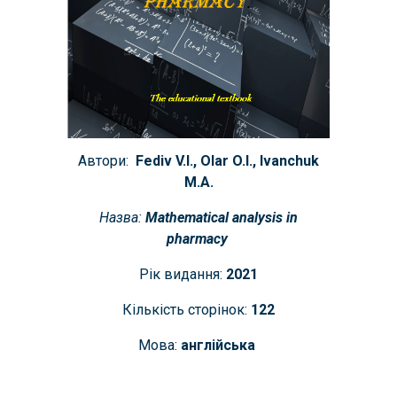
Автори:
Fediv V.I., Olar O.I., Ivanchuk
M.A.
Назва:
Mathematical analysis in
pharmacy
Рік видання:
2021
Кількість сторінок:
122
Мова:
англійська