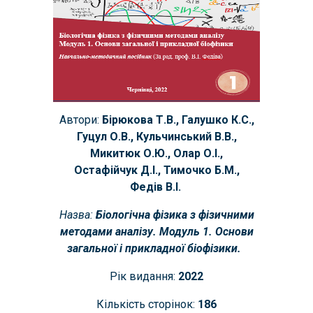
Автори:
Бірюкова Т.В., Галушко К.С.,
Гуцул О.В., Кульчинський В.В.,
Микитюк О.Ю., Олар О.І.,
Остафійчук Д.І., Тимочко Б.М.,
Федів В.І.
Назва:
Біологічна фізика з фізичними
методами аналізу.
Модуль 1. Основи
загальної і прикладної біофізики.
Рік видання:
2022
Кількість сторінок:
18
6