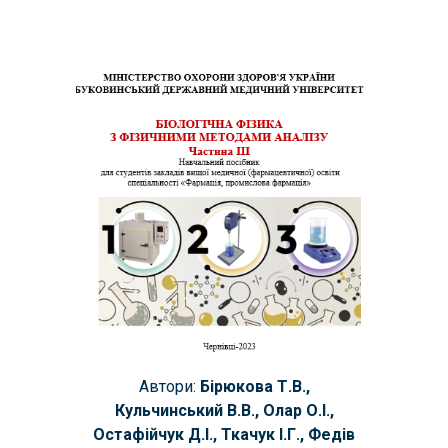
Автори:
Бірюкова Т.В.,
Кульчинський В.В., Олар О.І.,
Остафійчук Д.І.,
Ткачук І.Г.
, Федів