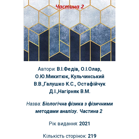
Автори:
В.І.Федів, О.І.Олар,
О.Ю.Микитюк, Кульчинський
В.В.,Галушко К.С., Остафійчук
Д.І.,Нагірняк В.М.
Назва:
Біологічна фізика з фізичними
методами аналізу. Частина 2
Рік видання:
2021
Кількість сторінок:
219