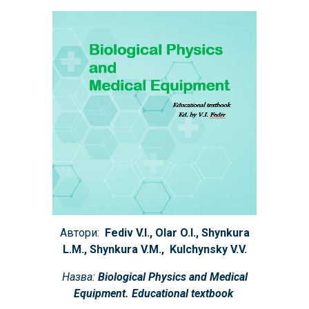
Автори:
Fediv V.I., Olar O.I., Shynkura
L.M., Shynkura V.M., Kulchynsky V.V.
Назва:
Biological Physics and Medical
Equipment. Educational textbook