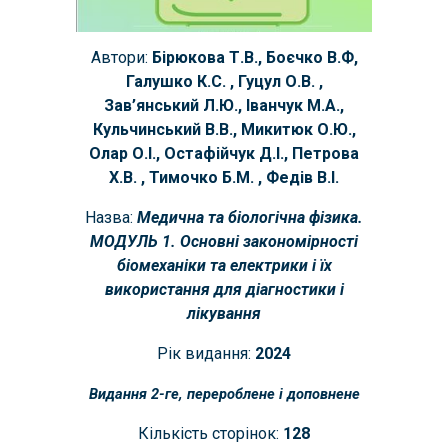
Автори:
Бірюкова Т.В., Боєчко В.Ф,
Галушко К.С. , Гуцул О.В. ,
Зав’янський Л.Ю., Іванчук М.А.,
Кульчинський В.В., Микитюк О.Ю.,
Олар О.І., Остафійчук Д.І., Петрова
Х.В. , Тимочко Б.М. , Федів В.І.
Назва:
Медична та біологічна фізика.
МОДУЛЬ 1. Основні закономірності
біомеханіки та електрики і їх
використання дл
я діагностики і
лікування
Рік видання:
20
24
Видання 2-ге, перероблене і доповнене
Кількість сторінок:
1
28