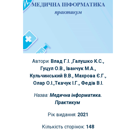
Автори:
Влад Г.І. ,Галушко К.С.,
Гуцул О.В., Іванчук М.А.,
Кульчинський В.В., Махрова Є.Г.,
Олар О.І.,Ткачук І.Г., Федів В.І.
Назва:
Медична інформатика.
Практикум
Рік видання:
2021
Кількість сторінок:
148