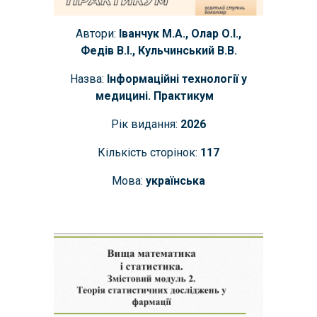
Автори:
Іванчук М.А., Олар О.І.,
Федів В.І., Кульчинський В.В.
Назва:
Інфо
рмаційні технології у
медицині. Практикум
Рік видання:
202
6
Кількість сторінок:
117
Мова:
українська