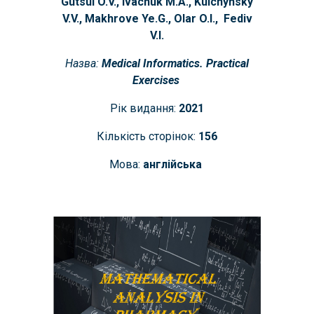
Gutsul O.V.,
I
vachuk M.A., Kulchynsky
V.V., Makhrove Ye.G
.,
Olar O.I., Fediv
V.I.
Назва:
Medical Informatics. Practical
Exercises
Рік видання:
2021
Кількість сторінок:
156
Мова:
англійська