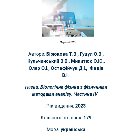
Автори:
Бірюкова Т.В., Гуцул О.В.,
Кульчинський В.В., Микитюк О.Ю.,
Олар О.І., Остафійчук Д.І., Федів
В.І.
Назва:
Біологічна фізика з фізичними
методами аналізу. Частина ІV
Рік видання:
2023
Кількість сторінок:
179
Мова:
українська