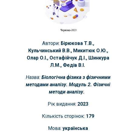
Автори:
Бірюкова Т.В.,
Кульчинський В.В., Микитюк О.Ю.,
Олар О.І., Остафійчук Д.І.,
Шинкура
Л.М.,
Федів В.І.
Назва:
Біологічна фізика з фізичними
методами аналізу. Модуль 2. Фізичні
методи аналізу.
Рік видання:
202
3
Кількість сторінок:
1
79
Мова:
українська