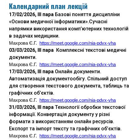
Календарний план лекцій
17
/02/2026, ІІІ пара
Базові поняття дисципліни
«Основи медичної інформатики».Сучасні
напрямки використання комп’ютерних технологій
в задачах медицини.
Махрова Є.Г.
https://meet.google.com/nia-pdvx-vha
03
/0
3
/2026, ІІІ пара
Комплексні текстові медичні
документи.
Махрова Є.Г.
https://meet.google.com/nia-pdvx-vha
17
/0
3
/2026, ІІІ пара
Онлайн документи.
Автоматизація документообігу. Спільний доступ
для створення текстового документа, таблиць та
графічних об’єктів.
Махрова Є.Г.
https://meet.google.com/nia-pdvx-vha
31
/0
3
/2026, ІІІ пара
Технології обробки текстової
інформації. Конвертація документу у різні
формати з використанням онлайн ресурсів.
Експорт та імпорт тексту та графічних об’єктів.
Махрова Є.Г.
https://meet.google.com/nia-pdvx-vha