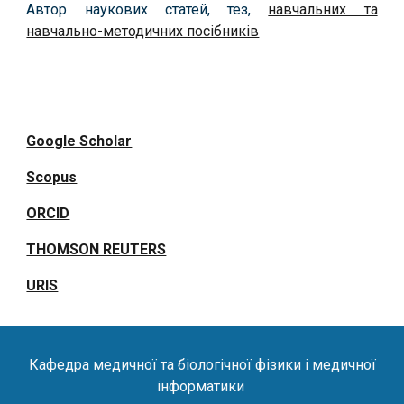
Автор наукових статей, тез,
навчальних та
навчально-методичних посібників
Google Scholar
Scopus
ORCID
THOMSON REUTERS
URIS
Кафедра медичної та біологічної фізики
і
медичної
інформатики