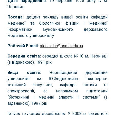
Дата народження:
19 березня 1975 року в м.
Чернівці
Посада:
доцент закладу вищої освіти кафедри
медичної та біологічної фізики і медичної
інформатики Буковинського державного
медичного університету
Робочий E-mail:
olena.olar@bsmu.edu.ua
Середня освіта:
середня школа №10 м. Чернівці
(з відзнакою), 1991 рік
Вища освіта:
Чернівецький державний
університет ім. Ю.Федьковича, інженерно-
технічний факультет, кафедра оптики та
спектроскопії, за напрямком підготовки
“біотехнічні і медичні апарати і системи” (з
відзнакою), 1997 рік
Галузь наукових досліджень: У 2008 р. захистила